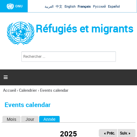
Jump to navigation
ONU
العربية
中文
English
Français
Русский
Español
Réfugiés et migrants
R
F
e
o
c
r
h
e
m
r

u
c
l
h
Accueil
›
Calendrier
›
Events calendar
a
e
Vous
r
i
êtes
r
Events calendar
ici
e
d
Mois
Jour
Année
(onglet actif)
O
e
r
n
e
2025
« Préc.
Suiv. »
g