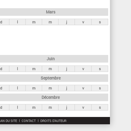
h
e
Mars
r
d
l
m
m
j
v
s
c
h
e
Juin
d
l
m
m
j
v
s
Septembre
d
l
m
m
j
v
s
Décembre
d
l
m
m
j
v
s
AN DU SITE
CONTACT
DROITS D'AUTEUR