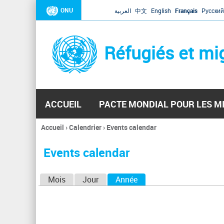
ONU
العربية
中文
English
Français
Русский
Réfugiés et mi
ACCUEIL
PACTE MONDIAL POUR LES M
Accueil
›
Calendrier
›
Events calendar
Vous
êtes
Events calendar
ici
O
Mois
Jour
Année
(onglet actif)
n
g
l