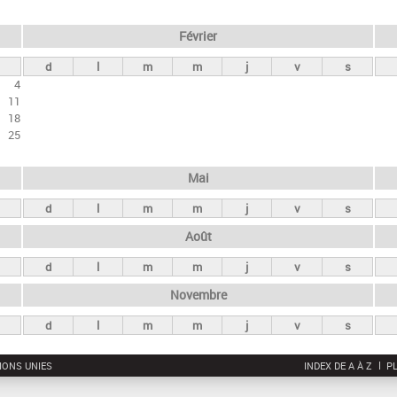
Février
d
l
m
m
j
v
s
4
11
18
25
Mai
d
l
m
m
j
v
s
Août
d
l
m
m
j
v
s
Novembre
d
l
m
m
j
v
s
IONS UNIES
INDEX DE A À Z
PL