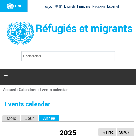
Jump to navigation
ONU
العربية
中文
English
Français
Русский
Español
Réfugiés et migrants
R
F
e
o
c
r
h
e
m
r

u
c
l
h
Accueil
›
Calendrier
›
Events calendar
a
e
Vous
r
i
êtes
r
Events calendar
ici
e
d
Mois
Jour
Année
(onglet actif)
O
e
r
n
e
2025
« Préc.
Suiv. »
g