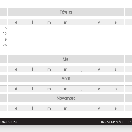
Février
d
l
m
m
j
v
s
5
12
19
26
Mai
d
l
m
m
j
v
s
Août
d
l
m
m
j
v
s
Novembre
d
l
m
m
j
v
s
IONS UNIES
INDEX DE A À Z
PL