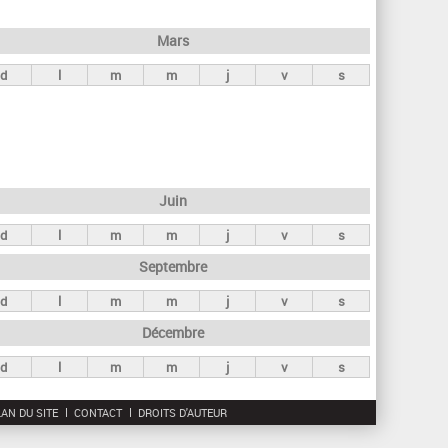
h
e
Mars
r
d
l
m
m
j
v
s
c
h
e
Juin
d
l
m
m
j
v
s
Septembre
d
l
m
m
j
v
s
Décembre
d
l
m
m
j
v
s
AN DU SITE
CONTACT
DROITS D'AUTEUR