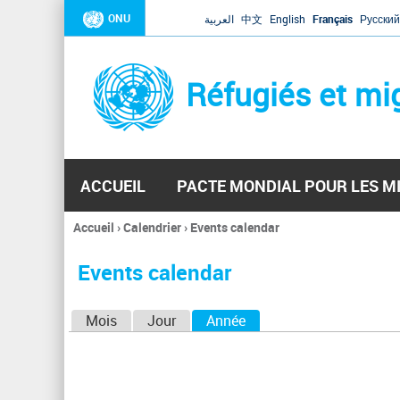
ONU
العربية
中文
English
Français
Русский
Réfugiés et mi
ACCUEIL
PACTE MONDIAL POUR LES M
Accueil
›
Calendrier
›
Events calendar
Vous
êtes
Events calendar
ici
O
Mois
Jour
Année
(onglet actif)
n
g
l