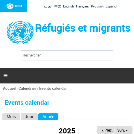
Jump to navigation
ONU
العربية
中文
English
Français
Русский
Español
Réfugiés et migrants
R
F
e
o
c
r
h
e
m
r

u
c
l
h
Accueil
›
Calendrier
›
Events calendar
a
e
Vous
r
i
êtes
r
Events calendar
ici
e
d
Mois
Jour
Année
(onglet actif)
O
e
r
n
e
2025
« Préc.
Suiv. »
g