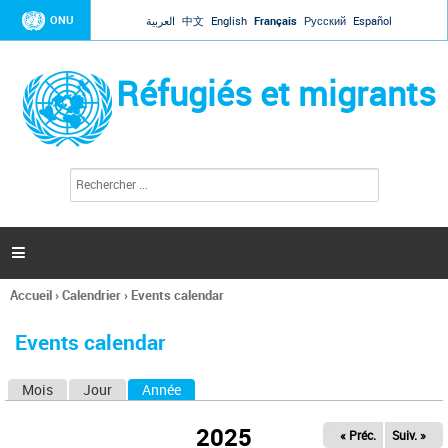
Jump to navigation
ONU
العربية
中文
English
Français
Русский
Español
Réfugiés et migrants
R
F
e
o
c
r
h
e
m
r

u
c
l
h
Accueil
›
Calendrier
›
Events calendar
a
e
Vous
r
i
êtes
r
Events calendar
ici
e
d
Mois
Jour
Année
(onglet actif)
O
e
r
n
e
2025
« Préc.
Suiv. »
g