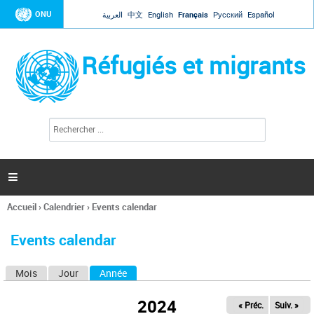
Jump to navigation
ONU
العربية
中文
English
Français
Русский
Español
Réfugiés et migrants
R
F
e
o
c
r
h
e
m
r

u
c
l
h
Accueil
›
Calendrier
›
Events calendar
a
e
Vous
r
i
êtes
r
Events calendar
ici
e
d
Mois
Jour
Année
(onglet actif)
O
e
r
n
e
2024
« Préc.
Suiv. »
g