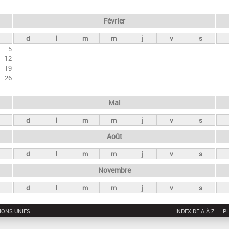
Février
d
l
m
m
j
v
s
5
12
19
26
Mai
d
l
m
m
j
v
s
Août
d
l
m
m
j
v
s
Novembre
d
l
m
m
j
v
s
IONS UNIES
INDEX DE A À Z
PL