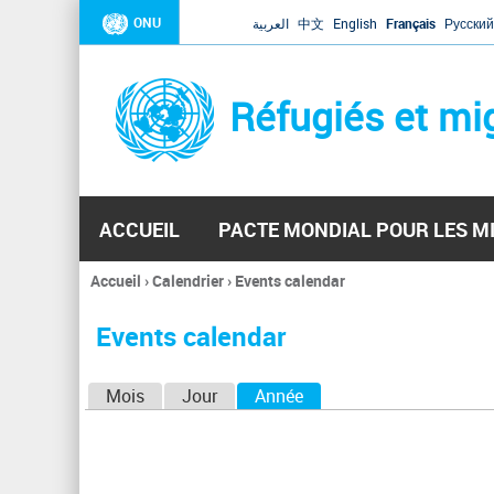
ONU
العربية
中文
English
Français
Русский
Réfugiés et mi
ACCUEIL
PACTE MONDIAL POUR LES M
Accueil
›
Calendrier
›
Events calendar
Vous
êtes
Events calendar
ici
O
Mois
Jour
Année
(onglet actif)
n
g
l