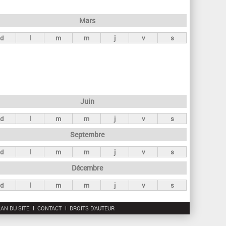
h
e
Mars
r
d
l
m
m
j
v
s
c
h
e
Juin
d
l
m
m
j
v
s
Septembre
d
l
m
m
j
v
s
Décembre
d
l
m
m
j
v
s
AN DU SITE
CONTACT
DROITS D'AUTEUR