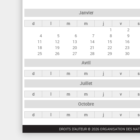
e
Janvier
t
d
l
m
m
j
v
s
s
1
2
p
4
5
6
7
8
9
r
11
12
13
14
15
16
18
19
20
21
22
23
i
25
26
27
28
29
30
n
Avril
c
d
l
m
m
j
v
s
i
Juillet
p
a
d
l
m
m
j
v
s
u
Octobre
x
d
l
m
m
j
v
s
DROITS D'AUTEUR © 2026 ORGANISATION DES NAT