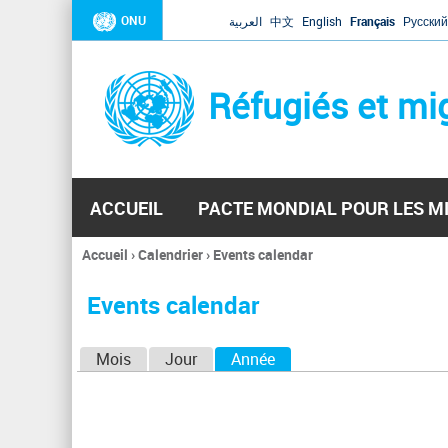
ONU
العربية
中文
English
Français
Русский
Réfugiés et mi
ACCUEIL
PACTE MONDIAL POUR LES M
Accueil
›
Calendrier
›
Events calendar
Vous
êtes
Events calendar
ici
O
Mois
Jour
Année
(onglet actif)
n
g
l