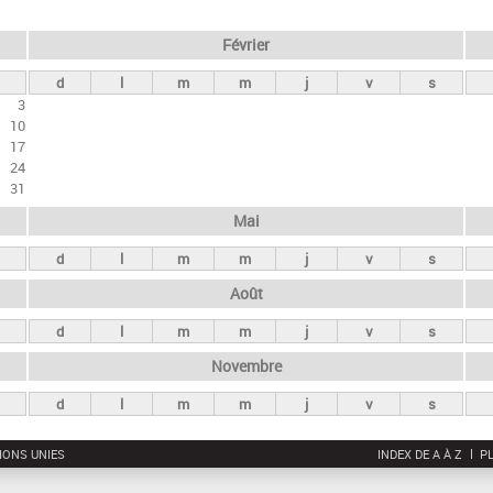
Février
d
l
m
m
j
v
s
3
10
17
24
31
Mai
d
l
m
m
j
v
s
Août
d
l
m
m
j
v
s
Novembre
d
l
m
m
j
v
s
IONS UNIES
INDEX DE A À Z
PL