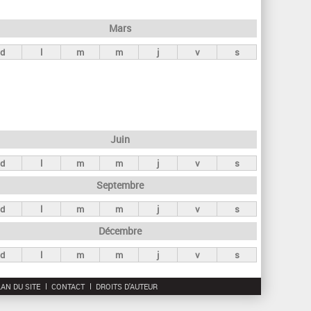
h
e
Mars
r
d
l
m
m
j
v
s
c
h
e
Juin
d
l
m
m
j
v
s
Septembre
d
l
m
m
j
v
s
Décembre
d
l
m
m
j
v
s
AN DU SITE
CONTACT
DROITS D'AUTEUR