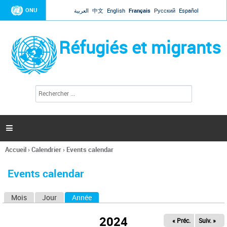
Jump to navigation
ONU
العربية
中文
English
Français
Русский
Español
Réfugiés et migrants
R
F
e
o
c
r
h
e
m
r

u
c
l
h
Accueil
›
Calendrier
›
Events calendar
a
e
Vous
r
i
êtes
r
Events calendar
ici
e
d
Mois
Jour
Année
(onglet actif)
O
e
r
n
e
2024
« Préc.
Suiv. »
g