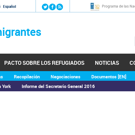
Jump to navigation
Programa de las Nac
й
Español
igrantes
PACTO SOBRE LOS REFUGIADOS
NOTICIAS
C
as
Recopilación
Negociaciones
Documentos [EN]
a York
Informe del Secretario General 2016