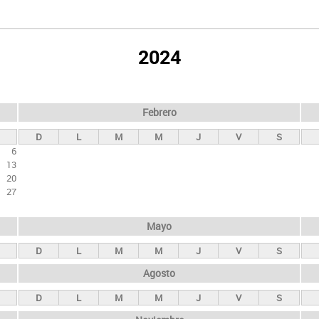
2024
Febrero
D
L
M
M
J
V
S
6
13
20
27
Mayo
D
L
M
M
J
V
S
Agosto
D
L
M
M
J
V
S