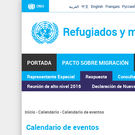
ONU
العربية
中文
English
Français
Русски
Refugiados y m
PORTADA
PACTO SOBRE MIGRACIÓN
Representante Especial
Respuesta
Consult
ASAMBLEA GENERAL
Reunión de alto nivel 2016
Declaración de Nuev
Inicio
›
Calendario
›
Calendario de eventos
Se
encuentra
Calendario de eventos
usted