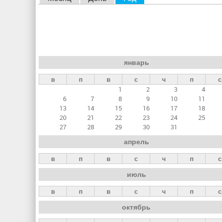
л
а
в
н
январь
ы
в
п
в
с
ч
п
с
е
1
2
3
4
в
6
7
8
9
10
11
к
13
14
15
16
17
18
20
21
22
23
24
25
л
27
28
29
30
31
а
апрель
д
в
п
в
с
ч
п
с
к
июль
и
в
п
в
с
ч
п
с
октябрь