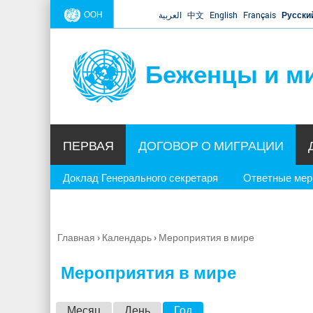
ООН
العربية
中文
English
Français
Русски
Беженцы и м
ПЕРВАЯ
ДОГОВОР О МИГРАЦИИ
Доклад Генерального секретаря
Ответные ме
Главная
›
Календарь
›
Мероприятия в мире
Вы
здесь
Мероприятия в мире
Г
Месяц
День
Год
(активная вкладка)