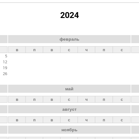
2024
февраль
в
п
в
с
ч
п
с
5
12
19
26
май
в
п
в
с
ч
п
с
август
в
п
в
с
ч
п
с
ноябрь