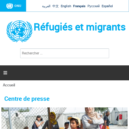
Jump to navigation
ONU
العربية
中文
English
Français
Русский
Español
Réfugiés et migrants
R
F
e
o
c
r
h
e
m
r

u
c
l
h
Accueil
a
e
Vous
r
i
êtes
r
Centre de presse
ici
e
d
e
r
e