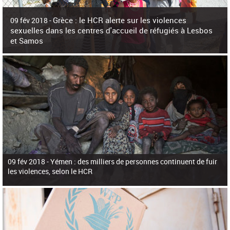
c
h
Grèce : le HCR alerte sur les violences
e
09 fév 2018 -
r
sexuelles dans les centres d'accueil de réfugiés à Lesbos
c
et Samos
h
e
La surpopulation des centres d'accueil de réfugiés et migrants sur les îles
grecques est source de violences et de harcèlement sexuel a alerté vendredi le
Haut-Commissariat des Nations Unies pour
09 fév 2018 -
Yémen : des milliers de personnes continuent de fuir
les violences, selon le HCR