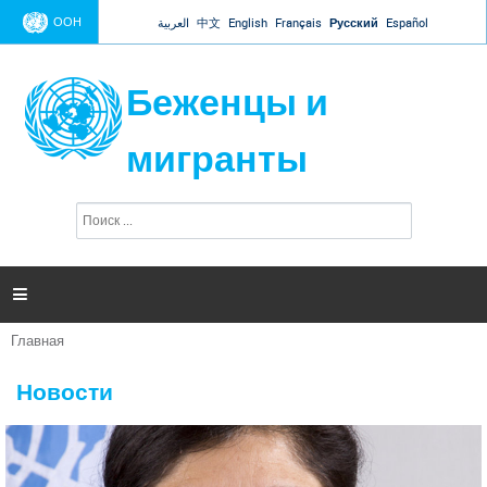
Jump to navigation
ООН
العربية
中文
English
Français
Русский
Español
Беженцы и
мигранты
П
Ф
о
о
и
р
с
к
м

а
п
Главная
о
Вы
и
здесь
с
Новости
к
а