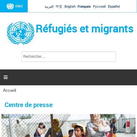
Jump to navigation
ONU
العربية
中文
English
Français
Русский
Español
Réfugiés et migrants
R
F
e
o
c
r
h
e
m
r

u
c
l
h
Accueil
a
e
Vous
r
i
êtes
r
Centre de presse
ici
e
d
e
r
e