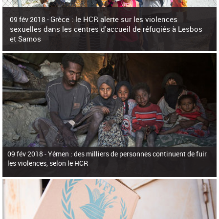
c
h
Grèce : le HCR alerte sur les violences
e
09 fév 2018 -
r
sexuelles dans les centres d'accueil de réfugiés à Lesbos
c
et Samos
h
e
La surpopulation des centres d'accueil de réfugiés et migrants sur les îles
grecques est source de violences et de harcèlement sexuel a alerté vendredi le
Haut-Commissariat des Nations Unies pour
09 fév 2018 -
Yémen : des milliers de personnes continuent de fuir
les violences, selon le HCR