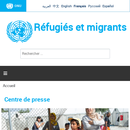
Jump to navigation
ONU
العربية
中文
English
Français
Русский
Español
Réfugiés et migrants
R
F
e
o
c
r
h
e
m
r

u
c
l
h
Accueil
a
e
Vous
r
i
êtes
r
Centre de presse
ici
e
d
e
r
e