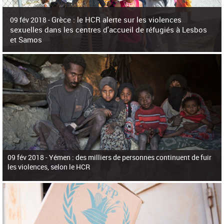
c
h
Grèce : le HCR alerte sur les violences
e
09 fév 2018 -
r
sexuelles dans les centres d'accueil de réfugiés à Lesbos
c
et Samos
h
e
La surpopulation des centres d'accueil de réfugiés et migrants sur les îles
grecques est source de violences et de harcèlement sexuel a alerté vendredi le
Haut-Commissariat des Nations Unies pour
09 fév 2018 -
Yémen : des milliers de personnes continuent de fuir
les violences, selon le HCR