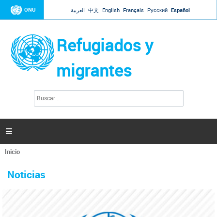
Jump to navigation
ONU
العربية
中文
English
Français
Русский
Español
Refugiados y
migrantes
B
F
u
o
s
r
c
a
m
r

u
l
Inicio
a
Se
r
La ONU responde a Guaidó que está lista para
31 Ene 2019 -
encuentra
i
Noticias
reforzar la ayuda humanitaria en Venezuela
usted
o
aquí
d
El Secretario General ha respondido a la carta enviada por el presidente de la
e
Asamblea Nacional de Venezuela solicitando a Naciones Unidas que aumente
b
la ayuda humanitaria. Guerres ha reiterado que la ONU está lista para hacerlo,