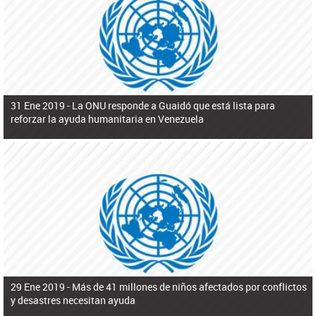
ú
pero necesita el consentimiento y la colaboración del Gobierno.
s
q
u
e
d
a
31 Ene 2019 -
La ONU responde a Guaidó que está lista para
reforzar la ayuda humanitaria en Venezuela
29 Ene 2019 -
Más de 41 millones de niños afectados por conflictos
y desastres necesitan ayuda