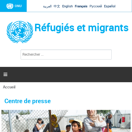
Jump to navigation
ONU
العربية
中文
English
Français
Русский
Español
Réfugiés et migrants
R
F
e
o
c
r
h
e
m
r

u
c
l
h
Accueil
a
e
Vous
r
i
êtes
r
Centre de presse
ici
e
d
e
r
e