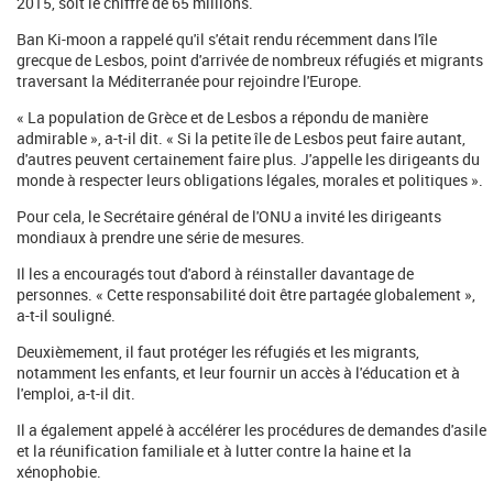
2015, soit le chiffre de 65 millions.
Ban Ki-moon a rappelé qu'il s'était rendu récemment dans l'île
grecque de Lesbos, point d'arrivée de nombreux réfugiés et migrants
traversant la Méditerranée pour rejoindre l'Europe.
« La population de Grèce et de Lesbos a répondu de manière
admirable », a-t-il dit. « Si la petite île de Lesbos peut faire autant,
d'autres peuvent certainement faire plus. J'appelle les dirigeants du
monde à respecter leurs obligations légales, morales et politiques ».
Pour cela, le Secrétaire général de l'ONU a invité les dirigeants
mondiaux à prendre une série de mesures.
Il les a encouragés tout d'abord à réinstaller davantage de
personnes. « Cette responsabilité doit être partagée globalement »,
a-t-il souligné.
Deuxièmement, il faut protéger les réfugiés et les migrants,
notamment les enfants, et leur fournir un accès à l'éducation et à
l'emploi, a-t-il dit.
Il a également appelé à accélérer les procédures de demandes d'asile
et la réunification familiale et à lutter contre la haine et la
xénophobie.