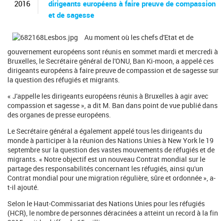
c
2016
dirigeants européens à faire preuve de compassion
h
et de sagesse
e
r
Au moment où les chefs d'Etat et de
c
h
gouvernement européens sont réunis en sommet mardi et mercredi à
e
Bruxelles, le Secrétaire général de l'ONU, Ban Ki-moon, a appelé ces
dirigeants européens à faire preuve de compassion et de sagesse sur
la question des réfugiés et migrants.
« J'appelle les dirigeants européens réunis à Bruxelles à agir avec
compassion et sagesse », a dit M. Ban dans point de vue publié dans
des organes de presse européens.
Le Secrétaire général a également appelé tous les dirigeants du
monde à participer à la réunion des Nations Unies à New York le 19
septembre sur la question des vastes mouvements de réfugiés et de
migrants. « Notre objectif est un nouveau Contrat mondial sur le
partage des responsabilités concernant les réfugiés, ainsi qu'un
Contrat mondial pour une migration régulière, sûre et ordonnée », a-
t-il ajouté.
Selon le Haut-Commissariat des Nations Unies pour les réfugiés
(HCR), le nombre de personnes déracinées a atteint un record à la fin