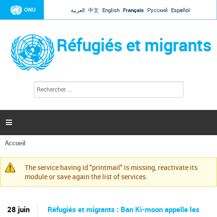
Jump to navigation
ONU
العربية
中文
English
Français
Русский
Español
Réfugiés et migrants
R
F
e
o
c
r
h
e
m
r

u
c
l
h
Accueil
a
e
Vous
r
i
êtes
r
The service having id "printmail" is missing, reactivate its
ici
Message
e
module or save again the list of services.
d
d'avertissement
e
r
e
28 juin
Réfugiés et migrants : Ban Ki-moon appelle les