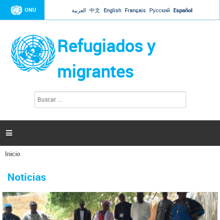
Jump to navigation
ONU
العربية
中文
English
Français
Русский
Español
Refugiados y
migrantes
B
F
u
o
s
r
c
a
m
r

u
l
Inicio
a
Se
r
La ONU responde a Guaidó que está lista para
31 Ene 2019 -
encuentra
i
Noticias
reforzar la ayuda humanitaria en Venezuela
usted
o
aquí
d
El Secretario General ha respondido a la carta enviada por el presidente de la
e
Asamblea Nacional de Venezuela solicitando a Naciones Unidas que aumente
b
la ayuda humanitaria. Guerres ha reiterado que la ONU está lista para hacerlo,