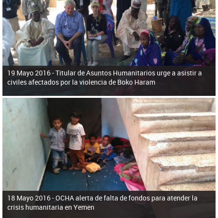
ú
pero necesita el consentimiento y la colaboración del Gobierno.
s
q
u
e
d
a
19 Mayo 2016 -
Titular de Asuntos Humanitarios urge a asistir a
civiles afectados por la violencia de Boko Haram
18 Mayo 2016 -
OCHA alerta de falta de fondos para atender la
crisis humanitaria en Yemen