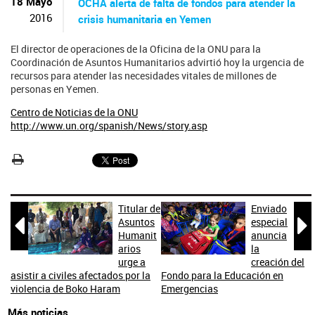
ú
18 Mayo
OCHA alerta de falta de fondos para atender la
s
2016
crisis humanitaria en Yemen
q
u
El director de operaciones de la Oficina de la ONU para la
e
Coordinación de Asuntos Humanitarios advirtió hoy la urgencia de
d
recursos para atender las necesidades vitales de millones de
a
personas en Yemen.
Centro de Noticias de la ONU
http://www.un.org/spanish/News/story.asp
Titular de
Enviado


Asuntos
especial
Humanit
anuncia
arios
la
urge a
creación del
asistir a civiles afectados por la
Fondo para la Educación en
violencia de Boko Haram
Emergencias
Más noticias