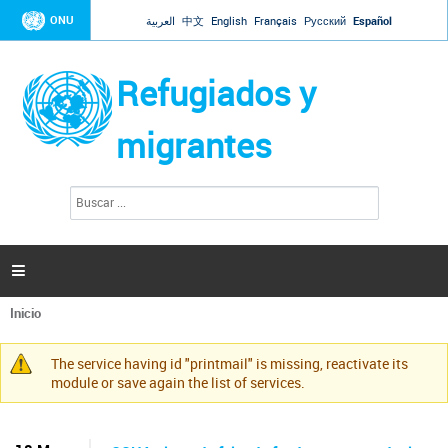
Jump to navigation
ONU
العربية
中文
English
Français
Русский
Español
Refugiados y
migrantes
B
F
u
o
s
r
c
a
m
r

u
l
Inicio
a
Se
r
encuentra
i
The service having id "printmail" is missing, reactivate its
usted
Mensaje
o
module or save again the list of services.
aquí
d
de
e
advertencia
b