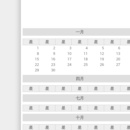
标
签
一月
星
星
星
星
星
星
1
2
3
4
5
6
8
9
10
11
12
13
15
16
17
18
19
20
22
23
24
25
26
27
29
30
四月
星
星
星
星
星
星
七月
星
星
星
星
星
星
十月
星
星
星
星
星
星