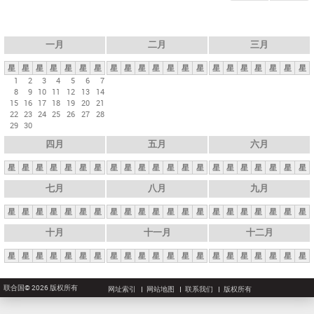
一月
二月
三月
星
星
星
星
星
星
星
星
星
星
星
星
星
星
星
星
星
星
星
星
星
1
2
3
4
5
6
7
8
9
10
11
12
13
14
15
16
17
18
19
20
21
22
23
24
25
26
27
28
29
30
四月
五月
六月
星
星
星
星
星
星
星
星
星
星
星
星
星
星
星
星
星
星
星
星
星
七月
八月
九月
星
星
星
星
星
星
星
星
星
星
星
星
星
星
星
星
星
星
星
星
星
十月
十一月
十二月
星
星
星
星
星
星
星
星
星
星
星
星
星
星
星
星
星
星
星
星
星
联合国© 2026 版权所有
网址索引
网站地图
联系我们
版权所有