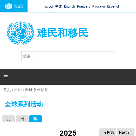
Jump to navigation
联合国
العربية
中文
English
Français
Русский
Español
难民和移民
搜
搜
索
索
表
单

首页
›
日历
›
全球系列活动
你
在
全球系列活动
这
里
月
日
年
（活动标签）
主
标
2025
« Prev
Next »
签