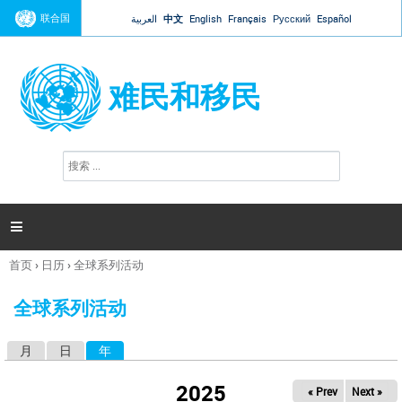
Jump to navigation
联合国
العربية
中文
English
Français
Русский
Español
难民和移民
搜
搜
索
索
表
单

首页
›
日历
›
全球系列活动
你
在
全球系列活动
这
里
月
日
年
（活动标签）
主
标
2025
« Prev
Next »
签