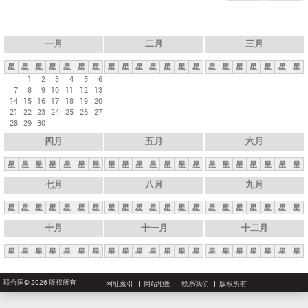
一月
二月
三月
星
星
星
星
星
星
星
星
星
星
星
星
星
星
星
星
星
星
星
星
星
1
2
3
4
5
6
7
8
9
10
11
12
13
14
15
16
17
18
19
20
21
22
23
24
25
26
27
28
29
30
四月
五月
六月
星
星
星
星
星
星
星
星
星
星
星
星
星
星
星
星
星
星
星
星
星
七月
八月
九月
星
星
星
星
星
星
星
星
星
星
星
星
星
星
星
星
星
星
星
星
星
十月
十一月
十二月
星
星
星
星
星
星
星
星
星
星
星
星
星
星
星
星
星
星
星
星
星
联合国© 2026 版权所有
网址索引
网站地图
联系我们
版权所有