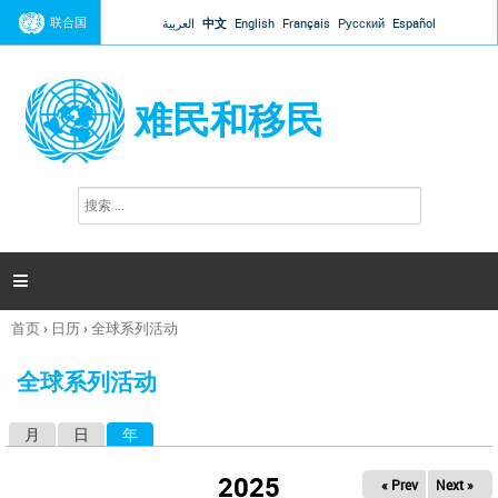
Jump to navigation
联合国
العربية
中文
English
Français
Русский
Español
难民和移民
搜
搜
索
索
表
单

首页
›
日历
›
全球系列活动
你
在
全球系列活动
这
里
月
日
年
（活动标签）
主
标
2025
« Prev
Next »
签