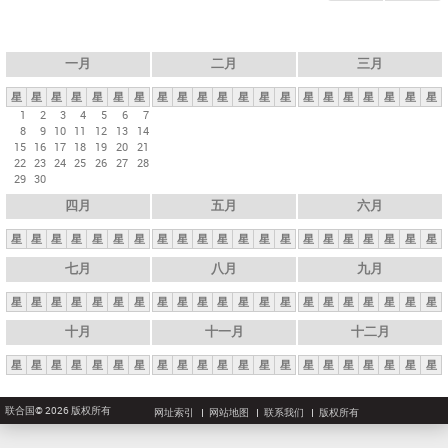
一月
二月
三月
星
星
星
星
星
星
星
星
星
星
星
星
星
星
星
星
星
星
星
星
星
1
2
3
4
5
6
7
8
9
10
11
12
13
14
15
16
17
18
19
20
21
22
23
24
25
26
27
28
29
30
四月
五月
六月
星
星
星
星
星
星
星
星
星
星
星
星
星
星
星
星
星
星
星
星
星
七月
八月
九月
星
星
星
星
星
星
星
星
星
星
星
星
星
星
星
星
星
星
星
星
星
十月
十一月
十二月
星
星
星
星
星
星
星
星
星
星
星
星
星
星
星
星
星
星
星
星
星
联合国© 2026 版权所有
网址索引
网站地图
联系我们
版权所有