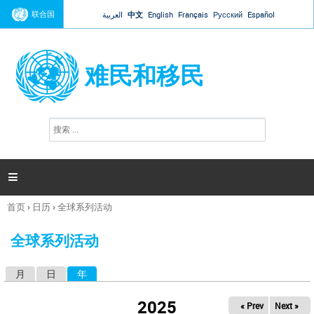
Jump to navigation
联合国
العربية
中文
English
Français
Русский
Español
难民和移民
搜
搜
索
索
表
单

首页
›
日历
›
全球系列活动
你
在
全球系列活动
这
里
月
日
年
（活动标签）
主
标
2025
« Prev
Next »
签