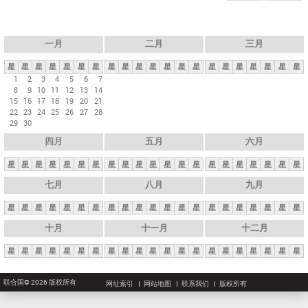
一月
二月
三月
星
星
星
星
星
星
星
星
星
星
星
星
星
星
星
星
星
星
星
星
星
1
2
3
4
5
6
7
8
9
10
11
12
13
14
15
16
17
18
19
20
21
22
23
24
25
26
27
28
29
30
四月
五月
六月
星
星
星
星
星
星
星
星
星
星
星
星
星
星
星
星
星
星
星
星
星
七月
八月
九月
星
星
星
星
星
星
星
星
星
星
星
星
星
星
星
星
星
星
星
星
星
十月
十一月
十二月
星
星
星
星
星
星
星
星
星
星
星
星
星
星
星
星
星
星
星
星
星
联合国© 2026 版权所有
网址索引
网站地图
联系我们
版权所有