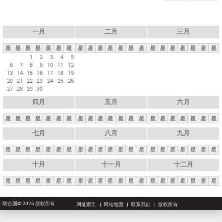
一月
二月
三月
星
星
星
星
星
星
星
星
星
星
星
星
星
星
星
星
星
星
星
星
星
1
2
3
4
5
6
7
8
9
10
11
12
13
14
15
16
17
18
19
20
21
22
23
24
25
26
27
28
29
30
四月
五月
六月
星
星
星
星
星
星
星
星
星
星
星
星
星
星
星
星
星
星
星
星
星
七月
八月
九月
星
星
星
星
星
星
星
星
星
星
星
星
星
星
星
星
星
星
星
星
星
十月
十一月
十二月
星
星
星
星
星
星
星
星
星
星
星
星
星
星
星
星
星
星
星
星
星
联合国© 2026 版权所有
网址索引
网站地图
联系我们
版权所有