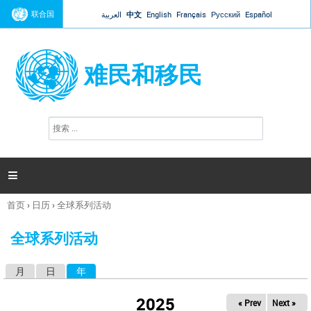
Jump to navigation
联合国
العربية
中文
English
Français
Русский
Español
难民和移民
搜
搜
索
索
表
单

首页
›
日历
›
全球系列活动
你
在
全球系列活动
这
里
月
日
年
（活动标签）
主
标
2025
« Prev
Next »
签