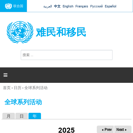
Jump to navigation
联合国
العربية
中文
English
Français
Русский
Español
难民和移民
搜
搜
索
索
表
单

首页
›
日历
›
全球系列活动
你
在
全球系列活动
这
里
月
日
年
（活动标签）
主
标
2025
« Prev
Next »
签