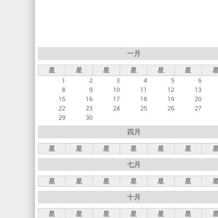
标
签
一月
星
星
星
星
星
星
1
2
3
4
5
6
8
9
10
11
12
13
15
16
17
18
19
20
22
23
24
25
26
27
29
30
四月
星
星
星
星
星
星
七月
星
星
星
星
星
星
十月
星
星
星
星
星
星