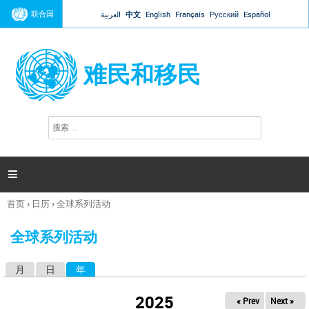
Jump to navigation
联合国
العربية
中文
English
Français
Русский
Español
难民和移民
搜
搜
索
索
表
单

首页
›
日历
›
全球系列活动
你
在
全球系列活动
这
里
月
日
年
（活动标签）
主
标
2025
« Prev
Next »
签