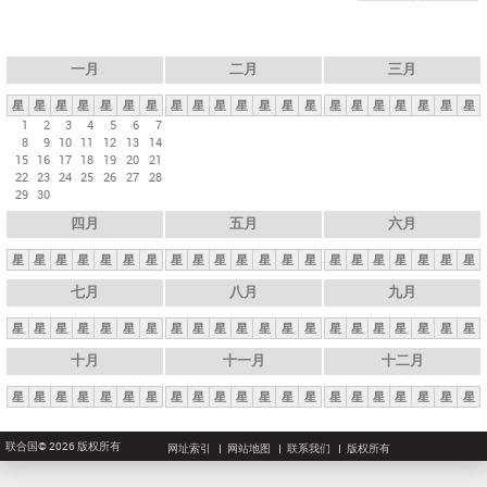
一月
二月
三月
星
星
星
星
星
星
星
星
星
星
星
星
星
星
星
星
星
星
星
星
星
1
2
3
4
5
6
7
8
9
10
11
12
13
14
15
16
17
18
19
20
21
22
23
24
25
26
27
28
29
30
四月
五月
六月
星
星
星
星
星
星
星
星
星
星
星
星
星
星
星
星
星
星
星
星
星
七月
八月
九月
星
星
星
星
星
星
星
星
星
星
星
星
星
星
星
星
星
星
星
星
星
十月
十一月
十二月
星
星
星
星
星
星
星
星
星
星
星
星
星
星
星
星
星
星
星
星
星
联合国© 2026 版权所有
网址索引
网站地图
联系我们
版权所有