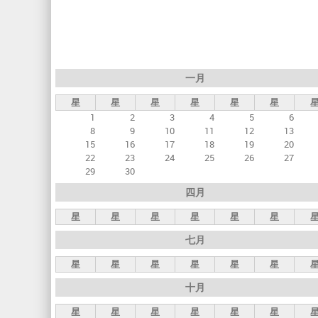
标
签
一月
星
星
星
星
星
星
1
2
3
4
5
6
8
9
10
11
12
13
15
16
17
18
19
20
22
23
24
25
26
27
29
30
四月
星
星
星
星
星
星
七月
星
星
星
星
星
星
十月
星
星
星
星
星
星