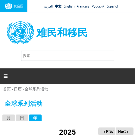
Jump to navigation
联合国
العربية
中文
English
Français
Русский
Español
难民和移民
搜
搜
索
索
表
单

首页
›
日历
›
全球系列活动
你
在
全球系列活动
这
里
月
日
年
（活动标签）
主
标
2025
« Prev
Next »
签