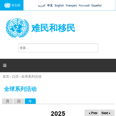
Jump to navigation
联合国
العربية
中文
English
Français
Русский
Español
难民和移民
搜
搜
索
索
表
单

首页
›
日历
›
全球系列活动
你
在
全球系列活动
这
里
月
日
年
（活动标签）
主
标
2025
« Prev
Next »
签