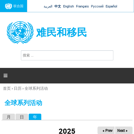
Jump to navigation
联合国
العربية
中文
English
Français
Русский
Español
难民和移民
搜
搜
索
索
表
单

首页
›
日历
›
全球系列活动
你
在
全球系列活动
这
里
月
日
年
（活动标签）
主
标
2025
« Prev
Next »
签