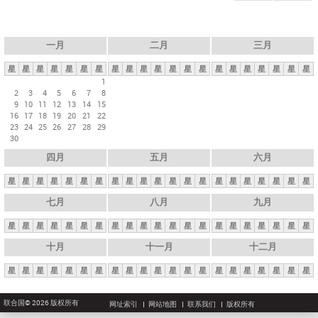
一月
二月
三月
星
星
星
星
星
星
星
星
星
星
星
星
星
星
星
星
星
星
星
星
星
1
2
3
4
5
6
7
8
9
10
11
12
13
14
15
16
17
18
19
20
21
22
23
24
25
26
27
28
29
30
四月
五月
六月
星
星
星
星
星
星
星
星
星
星
星
星
星
星
星
星
星
星
星
星
星
七月
八月
九月
星
星
星
星
星
星
星
星
星
星
星
星
星
星
星
星
星
星
星
星
星
十月
十一月
十二月
星
星
星
星
星
星
星
星
星
星
星
星
星
星
星
星
星
星
星
星
星
联合国© 2026 版权所有
网址索引
网站地图
联系我们
版权所有