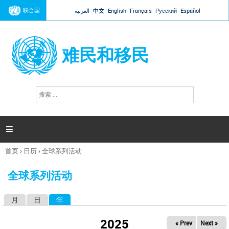
Jump to navigation
联合国
العربية
中文
English
Français
Русский
Español
难民和移民
搜
搜
索
索
表
单

首页
›
日历
›
全球系列活动
你
在
全球系列活动
这
里
月
日
年
（活动标签）
主
标
2025
« Prev
Next »
签