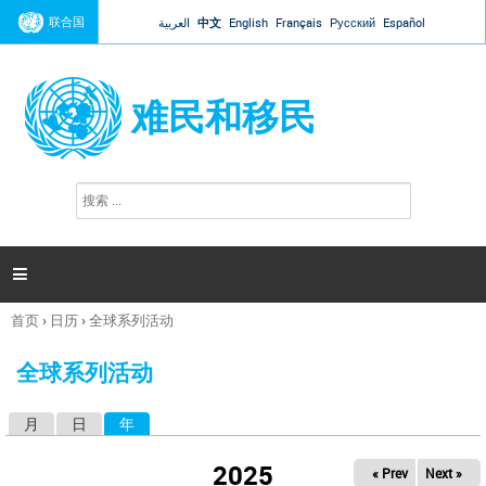
Jump to navigation
联合国
العربية
中文
English
Français
Русский
Español
难民和移民
搜
搜
索
索
表
单

首页
›
日历
›
全球系列活动
你
在
全球系列活动
这
里
月
日
年
（活动标签）
主
标
2025
« Prev
Next »
签