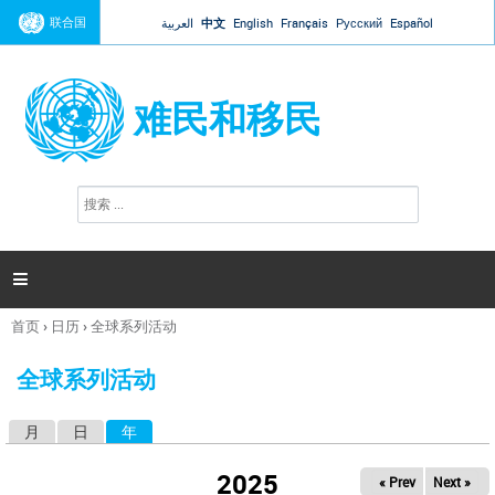
Jump to navigation
联合国
العربية
中文
English
Français
Русский
Español
难民和移民
搜
搜
索
索
表
单

首页
›
日历
›
全球系列活动
你
在
全球系列活动
这
里
月
日
年
（活动标签）
主
标
2025
« Prev
Next »
签