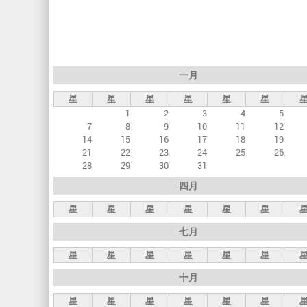
标
签
一月
星
星
星
星
星
星
1
2
3
4
5
7
8
9
10
11
12
14
15
16
17
18
19
21
22
23
24
25
26
28
29
30
31
四月
星
星
星
星
星
星
七月
星
星
星
星
星
星
十月
星
星
星
星
星
星