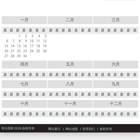
一月
二月
三月
星
星
星
星
星
星
星
星
星
星
星
星
星
星
星
星
星
星
星
星
星
1
2
3
4
5
6
7
8
9
10
11
12
13
14
15
16
17
18
19
20
21
22
23
24
25
26
27
28
29
30
四月
五月
六月
星
星
星
星
星
星
星
星
星
星
星
星
星
星
星
星
星
星
星
星
星
七月
八月
九月
星
星
星
星
星
星
星
星
星
星
星
星
星
星
星
星
星
星
星
星
星
十月
十一月
十二月
星
星
星
星
星
星
星
星
星
星
星
星
星
星
星
星
星
星
星
星
星
联合国© 2026 版权所有
网址索引
网站地图
联系我们
版权所有