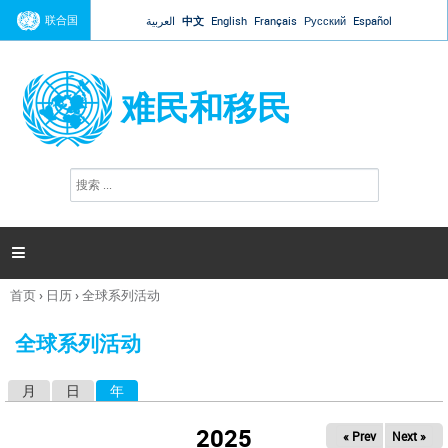
Jump to navigation
联合国
العربية
中文
English
Français
Русский
Español
难民和移民
搜
搜
索
索
表
单

首页
›
日历
›
全球系列活动
你
在
全球系列活动
这
里
月
日
年
（活动标签）
主
标
2025
« Prev
Next »
签