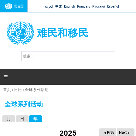
Jump to navigation
联合国
العربية
中文
English
Français
Русский
Español
难民和移民
搜
搜
索
索
表
单

首页
›
日历
›
全球系列活动
你
在
全球系列活动
这
里
月
日
年
（活动标签）
主
标
2025
« Prev
Next »
签