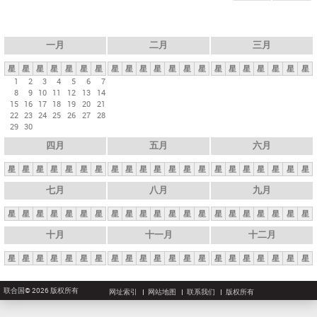
一月
二月
三月
星
星
星
星
星
星
星
星
星
星
星
星
星
星
星
星
星
星
星
星
星
1
2
3
4
5
6
7
8
9
10
11
12
13
14
15
16
17
18
19
20
21
22
23
24
25
26
27
28
29
30
四月
五月
六月
星
星
星
星
星
星
星
星
星
星
星
星
星
星
星
星
星
星
星
星
星
七月
八月
九月
星
星
星
星
星
星
星
星
星
星
星
星
星
星
星
星
星
星
星
星
星
十月
十一月
十二月
星
星
星
星
星
星
星
星
星
星
星
星
星
星
星
星
星
星
星
星
星
联合国© 2026 版权所有
网址索引
网站地图
联系我们
版权所有