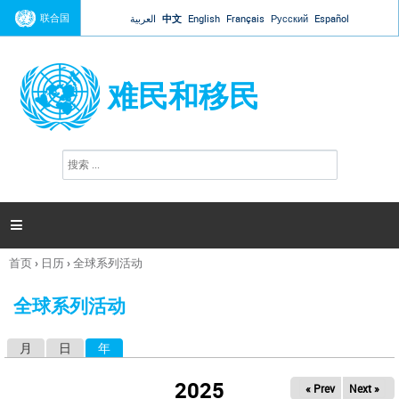
Jump to navigation
联合国
العربية
中文
English
Français
Русский
Español
难民和移民
搜
搜
索
索
表
单

首页
›
日历
›
全球系列活动
你
在
全球系列活动
这
里
月
日
年
（活动标签）
主
标
2025
« Prev
Next »
签