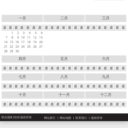
一月
二月
三月
星
星
星
星
星
星
星
星
星
星
星
星
星
星
星
星
星
星
星
星
星
1
2
3
4
5
6
7
8
9
10
11
12
13
14
15
16
17
18
19
20
21
22
23
24
25
26
27
28
29
30
四月
五月
六月
星
星
星
星
星
星
星
星
星
星
星
星
星
星
星
星
星
星
星
星
星
七月
八月
九月
星
星
星
星
星
星
星
星
星
星
星
星
星
星
星
星
星
星
星
星
星
十月
十一月
十二月
星
星
星
星
星
星
星
星
星
星
星
星
星
星
星
星
星
星
星
星
星
联合国© 2026 版权所有
网址索引
网站地图
联系我们
版权所有