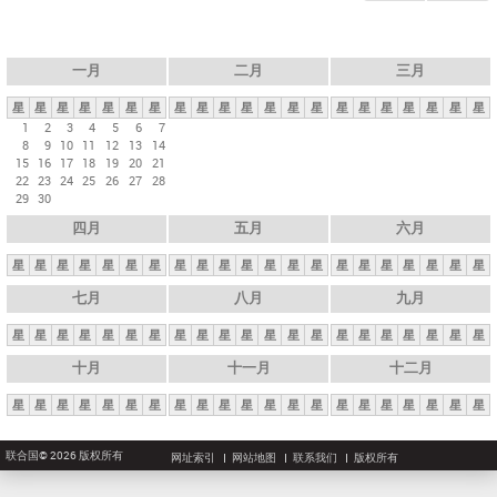
一月
二月
三月
星
星
星
星
星
星
星
星
星
星
星
星
星
星
星
星
星
星
星
星
星
1
2
3
4
5
6
7
8
9
10
11
12
13
14
15
16
17
18
19
20
21
22
23
24
25
26
27
28
29
30
四月
五月
六月
星
星
星
星
星
星
星
星
星
星
星
星
星
星
星
星
星
星
星
星
星
七月
八月
九月
星
星
星
星
星
星
星
星
星
星
星
星
星
星
星
星
星
星
星
星
星
十月
十一月
十二月
星
星
星
星
星
星
星
星
星
星
星
星
星
星
星
星
星
星
星
星
星
联合国© 2026 版权所有
网址索引
网站地图
联系我们
版权所有