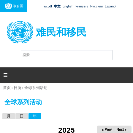
Jump to navigation
联合国
العربية
中文
English
Français
Русский
Español
难民和移民
搜
搜
索
索
表
单

首页
›
日历
›
全球系列活动
你
在
全球系列活动
这
里
月
日
年
（活动标签）
主
标
2025
« Prev
Next »
签