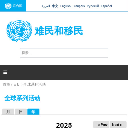
Jump to navigation
联合国
العربية
中文
English
Français
Русский
Español
难民和移民
搜
搜
索
索
表
单

首页
›
日历
›
全球系列活动
你
在
全球系列活动
这
里
月
日
年
（活动标签）
主
标
2025
« Prev
Next »
签