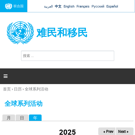
Jump to navigation
联合国
العربية
中文
English
Français
Русский
Español
难民和移民
搜
搜
索
索
表
单

首页
›
日历
›
全球系列活动
你
在
全球系列活动
这
里
月
日
年
（活动标签）
主
标
2025
« Prev
Next »
签