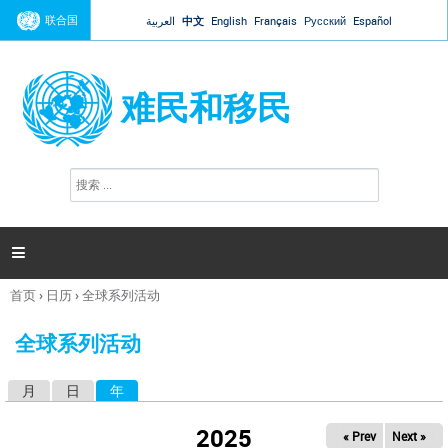
Jump to navigation
联合国
العربية
中文
English
Français
Русский
Español
难民和移民
搜
搜
索
索
表
单

首页
›
日历
›
全球系列活动
你
在
全球系列活动
这
里
月
日
年
（活动标签）
主
标
2025
« Prev
Next »
签