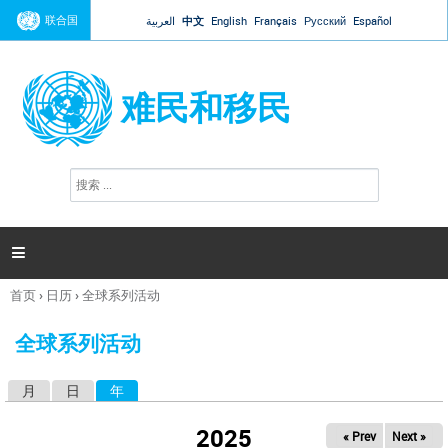
Jump to navigation
联合国
العربية
中文
English
Français
Русский
Español
难民和移民
搜
搜
索
索
表
单

首页
›
日历
›
全球系列活动
你
在
全球系列活动
这
里
月
日
年
（活动标签）
主
标
2025
« Prev
Next »
签