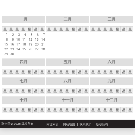
一月
二月
三月
星
星
星
星
星
星
星
星
星
星
星
星
星
星
星
星
星
星
星
星
星
1
2
3
4
5
6
7
8
9
10
11
12
13
14
15
16
17
18
19
20
21
22
23
24
25
26
27
28
29
30
四月
五月
六月
星
星
星
星
星
星
星
星
星
星
星
星
星
星
星
星
星
星
星
星
星
七月
八月
九月
星
星
星
星
星
星
星
星
星
星
星
星
星
星
星
星
星
星
星
星
星
十月
十一月
十二月
星
星
星
星
星
星
星
星
星
星
星
星
星
星
星
星
星
星
星
星
星
联合国© 2026 版权所有
网址索引
网站地图
联系我们
版权所有