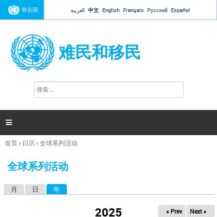
Jump to navigation
联合国
العربية
中文
English
Français
Русский
Español
难民和移民
搜
搜
索
索
表
单

首页
›
日历
›
全球系列活动
你
在
全球系列活动
这
里
月
日
年
（活动标签）
主
标
2025
« Prev
Next »
签