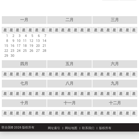
一月
二月
三月
星
星
星
星
星
星
星
星
星
星
星
星
星
星
星
星
星
星
星
星
星
1
2
3
4
5
6
7
8
9
10
11
12
13
14
15
16
17
18
19
20
21
22
23
24
25
26
27
28
29
30
四月
五月
六月
星
星
星
星
星
星
星
星
星
星
星
星
星
星
星
星
星
星
星
星
星
七月
八月
九月
星
星
星
星
星
星
星
星
星
星
星
星
星
星
星
星
星
星
星
星
星
十月
十一月
十二月
星
星
星
星
星
星
星
星
星
星
星
星
星
星
星
星
星
星
星
星
星
联合国© 2026 版权所有
网址索引
网站地图
联系我们
版权所有