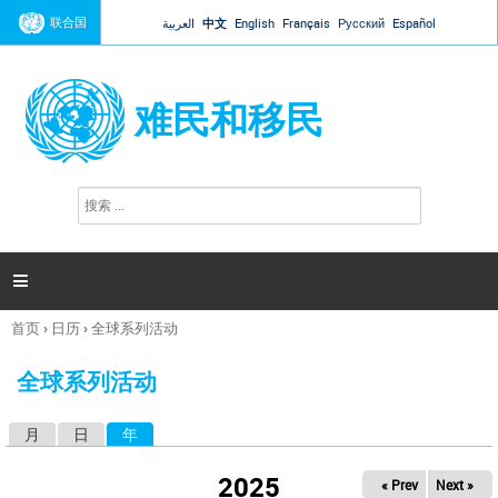
Jump to navigation
联合国
العربية
中文
English
Français
Русский
Español
难民和移民
搜
搜
索
索
表
单

首页
›
日历
›
全球系列活动
你
在
全球系列活动
这
里
月
日
年
（活动标签）
主
标
2025
« Prev
Next »
签