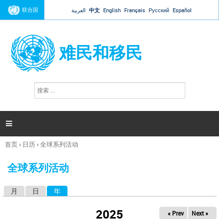
Jump to navigation
联合国
العربية
中文
English
Français
Русский
Español
难民和移民
搜
搜
索
索
表
单

首页
›
日历
›
全球系列活动
你
在
全球系列活动
这
里
月
日
年
（活动标签）
主
标
2025
« Prev
Next »
签