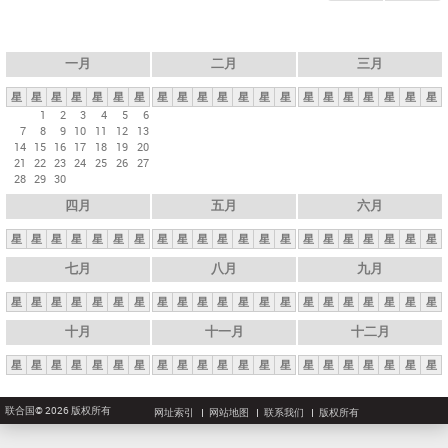
一月
二月
三月
星
星
星
星
星
星
星
星
星
星
星
星
星
星
星
星
星
星
星
星
星
1
2
3
4
5
6
7
8
9
10
11
12
13
14
15
16
17
18
19
20
21
22
23
24
25
26
27
28
29
30
四月
五月
六月
星
星
星
星
星
星
星
星
星
星
星
星
星
星
星
星
星
星
星
星
星
七月
八月
九月
星
星
星
星
星
星
星
星
星
星
星
星
星
星
星
星
星
星
星
星
星
十月
十一月
十二月
星
星
星
星
星
星
星
星
星
星
星
星
星
星
星
星
星
星
星
星
星
联合国© 2026 版权所有
网址索引
网站地图
联系我们
版权所有